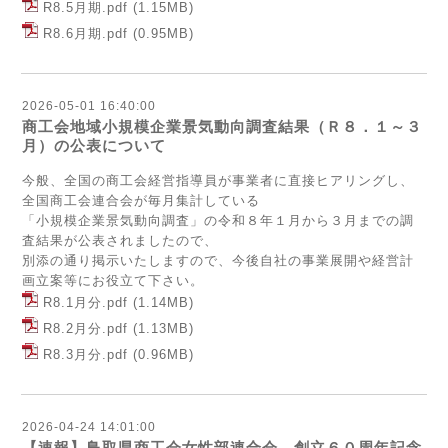
R8.5月期.pdf
(1.15MB)
R8.6月期.pdf
(0.95MB)
2026-05-01 16:40:00
商工会地域小規模企業景気動向調査結果（Ｒ８．１～３
月）の公表について
今般、全国の商工会経営指導員が事業者に直接ヒアリングし、
全国商工会連合会が毎月集計している
「小規模企業景気動向調査」の令和８年１月から３月までの調
査結果が公表されましたので、
別添の通り掲示いたしますので、今後自社の事業展開や経営計
画立案等にお役立て下さい。
R8.1月分.pdf
(1.14MB)
R8.2月分.pdf
(1.13MB)
R8.3月分.pdf
(0.96MB)
2026-04-24 14:01:00
【速報】鳥取県商工会女性部連合会 創立６０周年記念